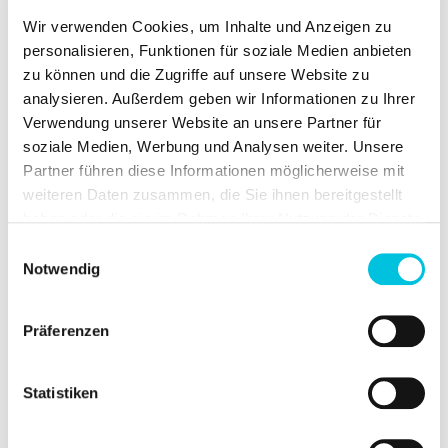
Wir verwenden Cookies, um Inhalte und Anzeigen zu
personalisieren, Funktionen für soziale Medien anbieten
zu können und die Zugriffe auf unsere Website zu
analysieren. Außerdem geben wir Informationen zu Ihrer
Verwendung unserer Website an unsere Partner für
soziale Medien, Werbung und Analysen weiter. Unsere
Stillen im Sitzen
Partner führen diese Informationen möglicherweise mit
weiteren Daten zusammen, die Sie ihnen bereitgestellt
haben oder die sie im Rahmen Ihrer Nutzung der Dienste
Seitenhaltung
gesammelt haben.
Der Rücken deines Babys ruht auf
Einwilligungsauswahl
deinem Unterarm, der Kopf wird durch
Notwendig
deine Hand gestützt und die Beinchen
sind nach hinten weggestreckt. Ein
Präferenzen
Stillkissen entlastet dich, so dass du das
Gewicht deines Babys nicht mit deiner
Muskelkraft halten musst.
Statistiken
In dieser Lage kannst du das Saugen