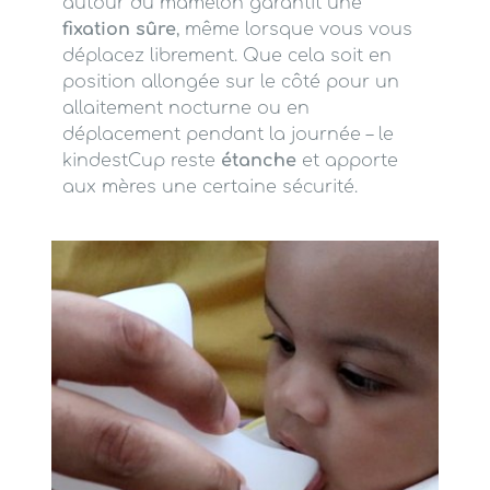
autour du mamelon garantit une
fixation sûre
, même lorsque vous vous
déplacez librement. Que cela soit en
position allongée sur le côté pour un
allaitement nocturne ou en
déplacement pendant la journée – le
kindestCup reste
étanche
et apporte
aux mères une certaine sécurité.