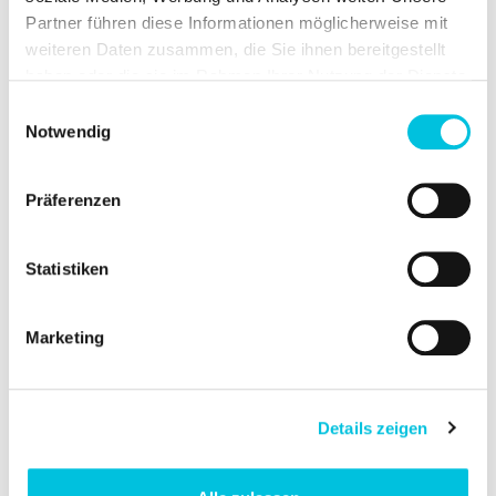
de bébés. Il suffit de tenir le kindestCup
Partner führen diese Informationen möglicherweise mit
en main et d’en approcher délicatement
weiteren Daten zusammen, die Sie ihnen bereitgestellt
le bord jusqu’à la bouche de votre bébé
haben oder die sie im Rahmen Ihrer Nutzung der Dienste
qui commence de lui-même à boire
gesammelt haben.
Einwilligungsauswahl
votre lait maternel. Son bord souple
Notwendig
s’adapte en douceur à sa bouche afin
d’éviter toute fuite et d’offrir une
agréable expérience d’alimentation.
Präferenzen
Cette
méthode d'alimentation
Statistiken
respectueuse de l’allaitement
correspond aux principes du Code de
l’OMS et aide les femmes de manière
Marketing
naturelle tout au long de leur parcours
de mères allaitantes. Les tétines
artificielles augmentent le risque de
Details zeigen
perturbation du comportement de
succion, de refus du sein et de sevrage
prématuré. L'alimentation au gobelet est