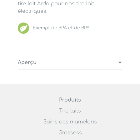
tire-lait Ardo pour nos tire-lait
électriques.
Exempt de BPA et de BPS
Aperçu
Couvercle complet avec pot à vide
Avec tubulure de silicone et
adaptateur de tubulure pour un
raccordement au tire-lait Ardo
Produits
Remplacer tout simplement le
Tire-laits
manche complet du tire-lait Ardo
Amaryll
Soins des mamelons
Aussi utilisable à titre de couvercle
Grossess
de rechange pour set pour tire-lait