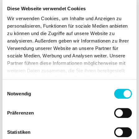
Diese Webseite verwendet Cookies
Wir verwenden Cookies, um Inhalte und Anzeigen zu
personalisieren, Funktionen für soziale Medien anbieten
zu können und die Zugriffe auf unsere Website zu
analysieren. Außerdem geben wir Informationen zu Ihrer
Verwendung unserer Website an unsere Partner für
kit de
soziale Medien, Werbung und Analysen weiter. Unsere
Partner führen diese Informationen möglicherweise mit
maintenance
weiteren Daten zusammen, die Sie ihnen bereitgestellt
haben oder die sie im Rahmen Ihrer Nutzung der Dienste
simple ardo
gesammelt haben.
Einwilligungsauswahl
Notwendig
Pièces de rechange pour le set
Präferenzen
pour tire-lait simple
Vous avez perdu un élément de votre
Statistiken
set pour tire-lait Ardo ou l’avez abîmé?