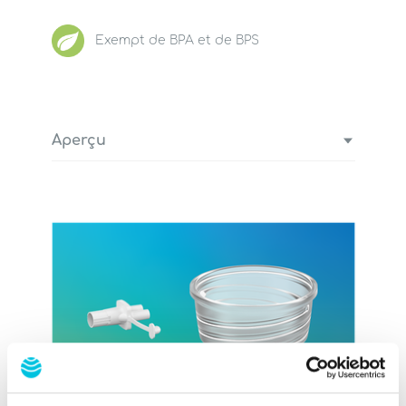
Exempt de BPA et de BPS
Aperçu
4 valves (valve de silicone blanche)
2 adaptateurs de tubulure (raccord
au tire-lait)
2 pots à vide (pot de silicone sous un
couvercle)
2 tubulures