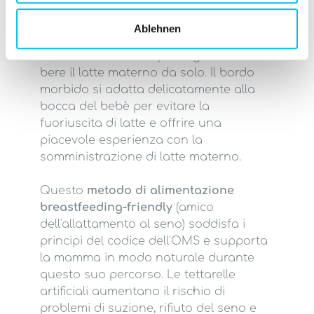
alimentare il bebè con un bicchiere.
Basta tenere il kindestCup in una mano
Ablehnen
e avvicinare delicatamente il bordo alla
bocca del bebè che potrà già iniziare a
bere il latte materno da solo. Il bordo
morbido si adatta delicatamente alla
bocca del bebè per evitare la
fuoriuscita di latte e offrire una
piacevole esperienza con la
somministrazione di latte materno.
Questo
metodo di alimentazione
breastfeeding-friendly
(amico
dell'allattamento al seno) soddisfa i
principi del codice dell'OMS e supporta
la mamma in modo naturale durante
questo suo percorso. Le tettarelle
artificiali aumentano il rischio di
problemi di suzione, rifiuto del seno e