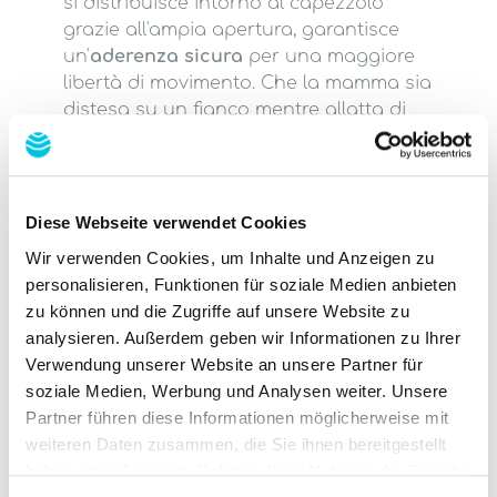
si distribuisce intorno al capezzolo
grazie all'ampia apertura, garantisce
un'
aderenza sicura
per una maggiore
libertà di movimento. Che la mamma sia
distesa su un fianco mentre allatta di
notte o in movimento durante il giorno –
il kindestCup garantisce un'aderenza
a
prova di fuoriuscite
offrendole una
sensazione di sicurezza.
Diese Webseite verwendet Cookies
Wir verwenden Cookies, um Inhalte und Anzeigen zu
personalisieren, Funktionen für soziale Medien anbieten
zu können und die Zugriffe auf unsere Website zu
analysieren. Außerdem geben wir Informationen zu Ihrer
Verwendung unserer Website an unsere Partner für
soziale Medien, Werbung und Analysen weiter. Unsere
Partner führen diese Informationen möglicherweise mit
weiteren Daten zusammen, die Sie ihnen bereitgestellt
haben oder die sie im Rahmen Ihrer Nutzung der Dienste