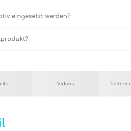
tiv eingesetzt werden?
lprodukt?
eile
Videos
Technis
l