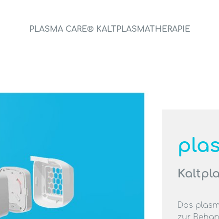
PLASMA CARE® KALTPLASMATHERAPIE
Milchpumpen & Zubehör
Kinderwunsch
pla
Stillhilfen & Brustpflege
Kaltpl
Ardomom Blog
Das plasm
zur Beha