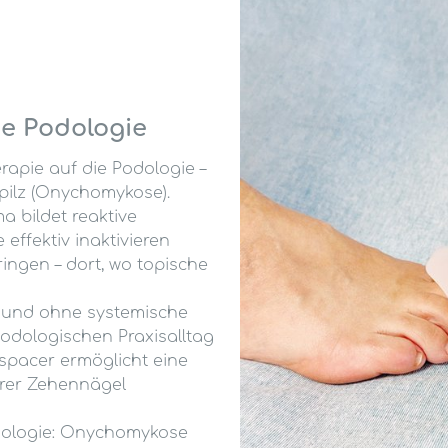
ne Podologie
rapie auf die Podologie –
ilz (Onychomykose).
 bildet reaktive
 effektiv inaktivieren
ingen – dort, wo topische
i und ohne systemische
podologischen Praxisalltag
 spacer ermöglicht eine
erer Zehennägel
dologie: Onychomykose