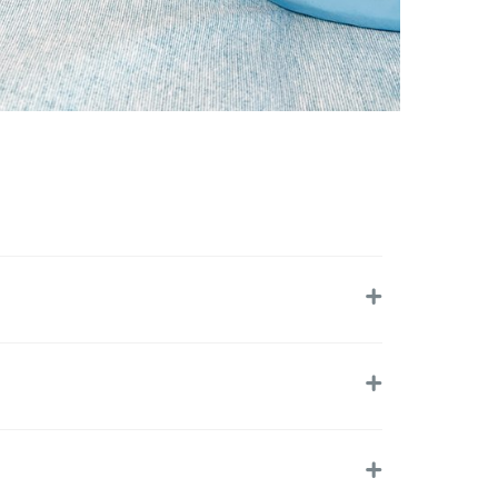
+
+
+