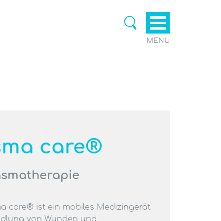
MENU
sma care®
asmatherapie
a care® ist ein mobiles Medizingerät
ndlung von Wunden und