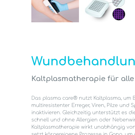
Wundbehandlu
Kaltplasmatherapie für al
Das plasma care® nutzt Kaltplasma, um Ba
multiresistenter Erreger, Viren, Pilze und
inaktivieren. Gleichzeitig unterstützt es d
schnell und ohne Allergien oder Nebenwi
Kaltplasmatherapie wirkt unabhängig v
setzt körpereigene Prozesse in Gang, um 