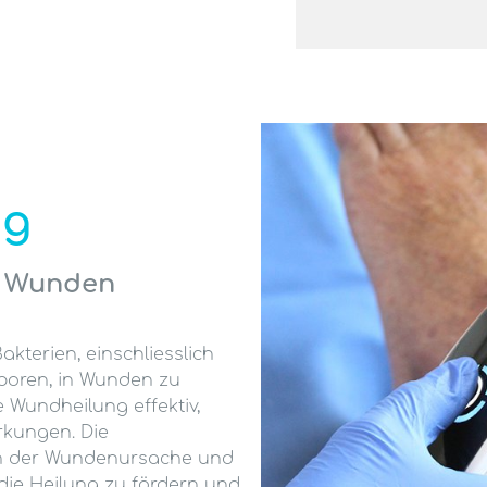
ng
le Wunden
kterien, einschliesslich
 Sporen, in Wunden zu
ie Wundheilung effektiv,
rkungen. Die
on der Wundenursache und
die Heilung zu fördern und