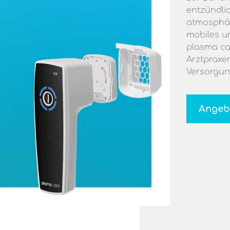
Hilfe & Service
entzündli
atmosphär
mobiles u
SOLARDO® Laser mieten
plasma car
Arztpraxen
Versorgun
Suche
Angeb
Suche
Kontakt
Professionals