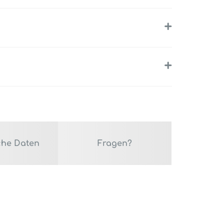
+
+
che Daten
Fragen?