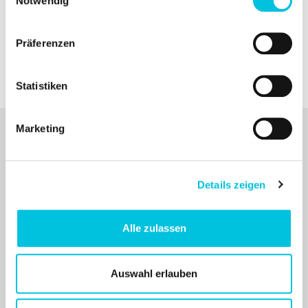
6314 Unterägeri
Notwendig
Switzerland
Präferenzen
Phone: +41 41 754 70 70
Email: info@ardo.ch
Statistiken
Marketing
Products
Breastpumps
Details zeigen
Breast Care
Pregnancy
Alle zulassen
Who is Ardo?
Auswahl erlauben
Contact