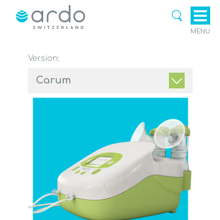
MENU
Version:
Carum
Breastpumps & Accessories
Fertility support
Breastfeeding Aids & Breast
care
Ardomom Blog