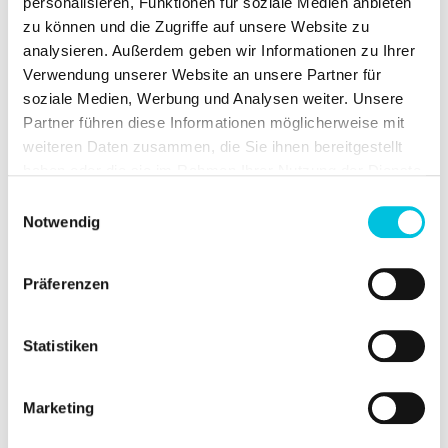
personalisieren, Funktionen für soziale Medien anbieten
Powerful double pumping thanks the
zu können und die Zugriffe auf unsere Website zu
"DualCylinder" double piston
analysieren. Außerdem geben wir Informationen zu Ihrer
technology
Verwendung unserer Website an unsere Partner für
Removable and easy to clean double
soziale Medien, Werbung und Analysen weiter. Unsere
bottle holder / freezer bag holder
Partner führen diese Informationen möglicherweise mit
Entire pump can be wipe disinfected
weiteren Daten zusammen, die Sie ihnen bereitgestellt
Large colour display with intuitive
haben oder die sie im Rahmen Ihrer Nutzung der Dienste
menu navigation
gesammelt haben.
Einwilligungsauswahl
Notwendig
Closed system with hygiene barrier
Präferenzen
Vacuum and cycle can be adjusted
separately
Statistiken
Sensitive Programme for sore and
sensitive nipples
Marketing
BPA & BPS free