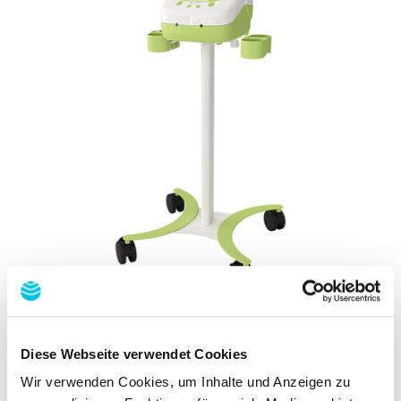
At a glance
Diese Webseite verwendet Cookies
Fully automatic expressing at the
Wir verwenden Cookies, um Inhalte und Anzeigen zu
touch of a button